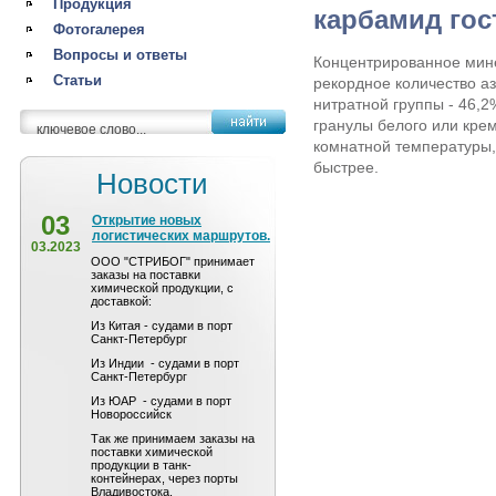
Продукция
карбамид гос
Фотогалерея
Вопросы и ответы
Концентрированное мин
Статьи
рекордное количество а
нитратной группы - 46,
гранулы белого или крем
комнатной температуры,
быстрее.
Новости
03
Открытие новых
логистических маршрутов.
03.2023
ООО "СТРИБОГ" принимает
заказы на поставки
химической продукции, с
доставкой:
Из Китая - судами в порт
Санкт-Петербург
Из Индии - судами в порт
Санкт-Петербург
Из ЮАР - судами в порт
Новороссийск
Так же принимаем заказы на
поставки химической
продукции в танк-
контейнерах, через порты
Владивостока,